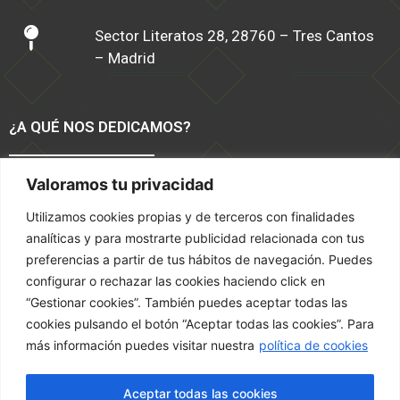
Sector Literatos 28, 28760 – Tres Cantos
– Madrid
¿A QUÉ NOS DEDICAMOS?
Valoramos tu privacidad
Software TPV Moda y Calzado
Tiendas Online
Utilizamos cookies propias y de terceros con finalidades
Servicios
analíticas y para mostrarte publicidad relacionada con tus
Marketing
preferencias a partir de tus hábitos de navegación. Puedes
configurar o rechazar las cookies haciendo click en
TÉRMINOS Y CONDICIONES
“Gestionar cookies”. También puedes aceptar todas las
cookies pulsando el botón “Aceptar todas las cookies”. Para
más información puedes visitar nuestra
política de cookies
Política de privacidad
Política de Cookies
Aceptar todas las cookies