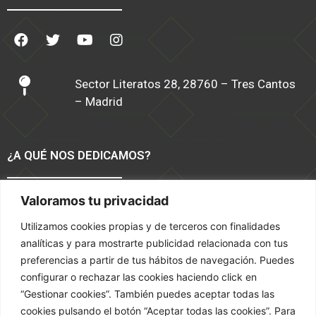
Sector Literatos 28, 28760 – Tres Cantos
– Madrid
¿A QUÉ NOS DEDICAMOS?
Valoramos tu privacidad
Software TPV Moda y Calzado
Tiendas Online
Utilizamos cookies propias y de terceros con finalidades
Servicios
analíticas y para mostrarte publicidad relacionada con tus
Marketing
preferencias a partir de tus hábitos de navegación. Puedes
configurar o rechazar las cookies haciendo click en
TÉRMINOS Y CONDICIONES
“Gestionar cookies”. También puedes aceptar todas las
cookies pulsando el botón “Aceptar todas las cookies”. Para