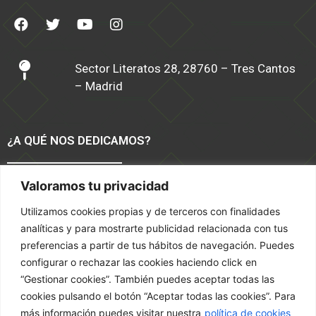
Sector Literatos 28, 28760 – Tres Cantos
– Madrid
¿A QUÉ NOS DEDICAMOS?
Valoramos tu privacidad
Software TPV Moda y Calzado
Tiendas Online
Utilizamos cookies propias y de terceros con finalidades
Servicios
analíticas y para mostrarte publicidad relacionada con tus
Marketing
preferencias a partir de tus hábitos de navegación. Puedes
configurar o rechazar las cookies haciendo click en
TÉRMINOS Y CONDICIONES
“Gestionar cookies”. También puedes aceptar todas las
cookies pulsando el botón “Aceptar todas las cookies”. Para
más información puedes visitar nuestra
política de cookies