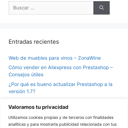
Buscar:
Entradas recientes
Web de muebles para vinos – ZonaWine
Cómo vender en Aliexpress con Prestashop –
Consejos útiles
¿Por qué es bueno actualizar Prestashop a la
versión 1.7?
Consejos para vender en Instagram y ganar
Valoramos tu privacidad
seguidores
Utilizamos cookies propias y de terceros con finalidades
¿Qué son las notificaciones push en
analíticas y para mostrarte publicidad relacionada con tus
Prestashop?