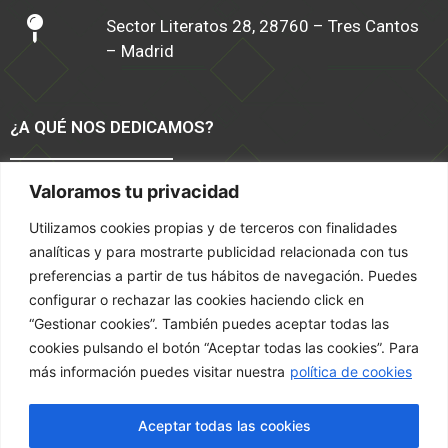
Sector Literatos 28, 28760 – Tres Cantos
– Madrid
¿A QUÉ NOS DEDICAMOS?
Valoramos tu privacidad
Software TPV Moda y Calzado
Tiendas Online
Utilizamos cookies propias y de terceros con finalidades
Servicios
analíticas y para mostrarte publicidad relacionada con tus
Marketing
preferencias a partir de tus hábitos de navegación. Puedes
configurar o rechazar las cookies haciendo click en
TÉRMINOS Y CONDICIONES
“Gestionar cookies”. También puedes aceptar todas las
cookies pulsando el botón “Aceptar todas las cookies”. Para
más información puedes visitar nuestra
política de cookies
Política de privacidad
Política de Cookies
Aceptar todas las cookies