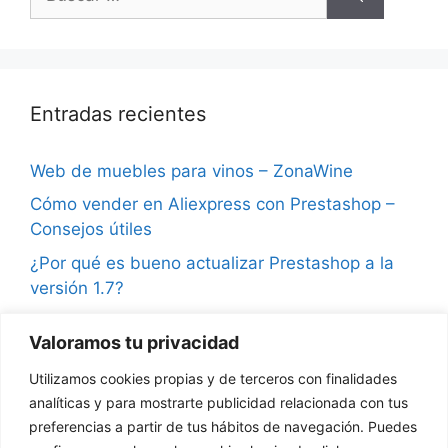
Entradas recientes
Web de muebles para vinos – ZonaWine
Cómo vender en Aliexpress con Prestashop –
Consejos útiles
¿Por qué es bueno actualizar Prestashop a la
versión 1.7?
Consejos para vender en Instagram y ganar
Valoramos tu privacidad
seguidores
Utilizamos cookies propias y de terceros con finalidades
¿Qué son las notificaciones push en
analíticas y para mostrarte publicidad relacionada con tus
Prestashop?
preferencias a partir de tus hábitos de navegación. Puedes