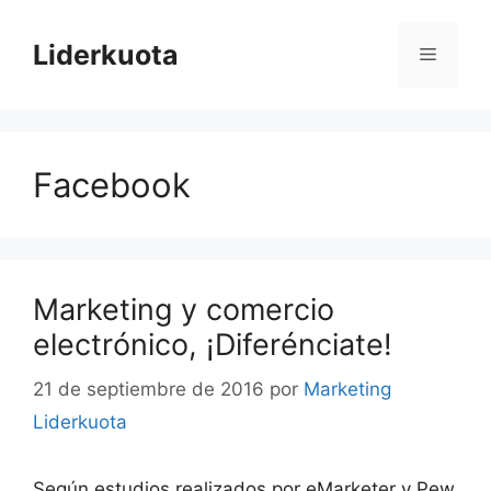
Saltar
al
Liderkuota
Menú
contenido
Facebook
Marketing y comercio
electrónico, ¡Diferénciate!
21 de septiembre de 2016
por
Marketing
Liderkuota
Según estudios realizados por eMarketer y Pew