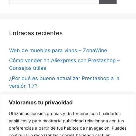
Entradas recientes
Web de muebles para vinos – ZonaWine
Cómo vender en Aliexpress con Prestashop –
Consejos útiles
¿Por qué es bueno actualizar Prestashop a la
versión 1.7?
Consejos para vender en Instagram y ganar
Valoramos tu privacidad
seguidores
Utilizamos cookies propias y de terceros con finalidades
¿Qué son las notificaciones push en
analíticas y para mostrarte publicidad relacionada con tus
Prestashop?
preferencias a partir de tus hábitos de navegación. Puedes
configurar o rechazar las cookies haciendo click en