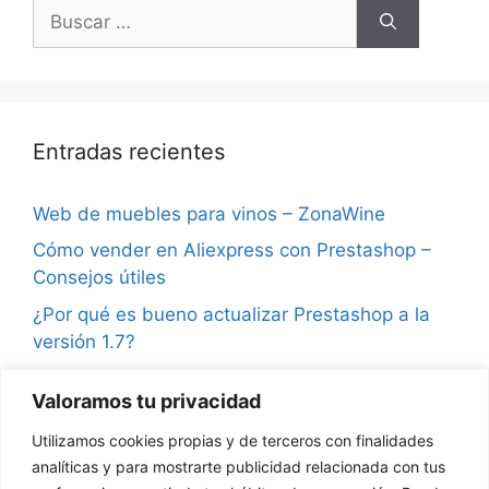
Buscar:
Entradas recientes
Web de muebles para vinos – ZonaWine
Cómo vender en Aliexpress con Prestashop –
Consejos útiles
¿Por qué es bueno actualizar Prestashop a la
versión 1.7?
Consejos para vender en Instagram y ganar
Valoramos tu privacidad
seguidores
Utilizamos cookies propias y de terceros con finalidades
¿Qué son las notificaciones push en
analíticas y para mostrarte publicidad relacionada con tus
Prestashop?