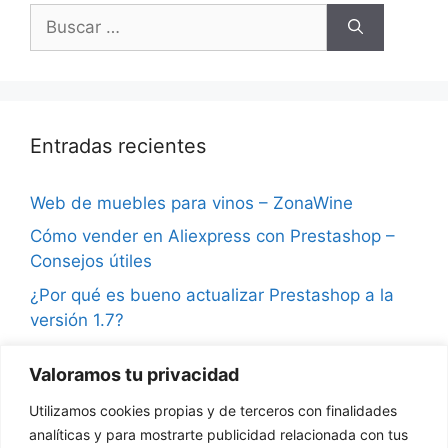
Buscar:
Entradas recientes
Web de muebles para vinos – ZonaWine
Cómo vender en Aliexpress con Prestashop –
Consejos útiles
¿Por qué es bueno actualizar Prestashop a la
versión 1.7?
Consejos para vender en Instagram y ganar
Valoramos tu privacidad
seguidores
Utilizamos cookies propias y de terceros con finalidades
¿Qué son las notificaciones push en
analíticas y para mostrarte publicidad relacionada con tus
Prestashop?