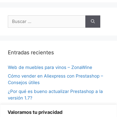
Buscar:
Entradas recientes
Web de muebles para vinos – ZonaWine
Cómo vender en Aliexpress con Prestashop –
Consejos útiles
¿Por qué es bueno actualizar Prestashop a la
versión 1.7?
Consejos para vender en Instagram y ganar
Valoramos tu privacidad
seguidores