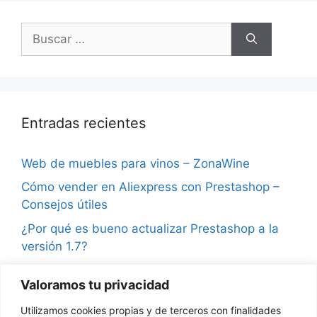
Buscar:
Entradas recientes
Web de muebles para vinos – ZonaWine
Cómo vender en Aliexpress con Prestashop –
Consejos útiles
¿Por qué es bueno actualizar Prestashop a la
versión 1.7?
Consejos para vender en Instagram y ganar
Valoramos tu privacidad
seguidores
Utilizamos cookies propias y de terceros con finalidades
¿Qué son las notificaciones push en