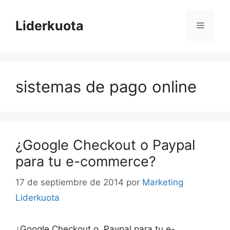
Saltar
al
Liderkuota
Menú
contenido
sistemas de pago online
¿Google Checkout o Paypal
para tu e-commerce?
17 de septiembre de 2014
por
Marketing
Liderkuota
¿Google Checkout o Paypal para tu e-