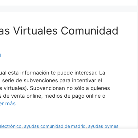
as Virtuales Comunidad
1
al esta información te puede interesar. La
erie de subvenciones para incentivar el
as virtuales). Subvencionan no sólo a quienes
 de venta online, medios de pago online o
er más
lectrónico
,
ayudas comunidad de madrid
,
ayudas pymes
l madrid
,
prestamos ico madrid
,
subvenciones madrid
,