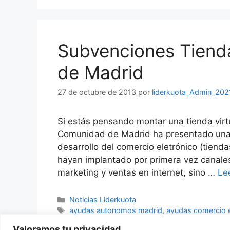
Subvenciones Tiend
de Madrid
27 de octubre de 2013
por
liderkuota_Admin_202
Si estás pensando montar una tienda virtu
Comunidad de Madrid ha presentado una s
desarrollo del comercio eletrónico (tiend
hayan implantado por primera vez canales
marketing y ventas en internet, sino …
Le
Categorías
Noticias Liderkuota
Etiquetas
ayudas autonomos madrid
,
ayudas comercio e
madrid
,
ayudas tienda virtual
,
montar tienda virtua
Valoramos tu privacidad