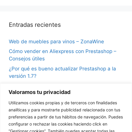
Entradas recientes
Web de muebles para vinos – ZonaWine
Cómo vender en Aliexpress con Prestashop –
Consejos útiles
¿Por qué es bueno actualizar Prestashop a la
versión 1.7?
Consejos para vender en Instagram y ganar
Valoramos tu privacidad
seguidores
Utilizamos cookies propias y de terceros con finalidades
¿Qué son las notificaciones push en
analíticas y para mostrarte publicidad relacionada con tus
Prestashop?
preferencias a partir de tus hábitos de navegación. Puedes
configurar o rechazar las cookies haciendo click en
“Gestionar cookies”. También puedes aceptar todas las