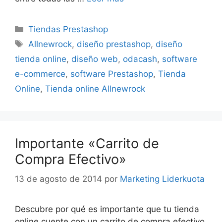
Categorías
Tiendas Prestashop
Etiquetas
Allnewrock
,
diseño prestashop
,
diseño
tienda online
,
diseño web
,
odacash
,
software
e-commerce
,
software Prestashop
,
Tienda
Online
,
Tienda online Allnewrock
Importante «Carrito de
Compra Efectivo»
13 de agosto de 2014
por
Marketing Liderkuota
Descubre por qué es importante que tu tienda
online cuente con un carrito de compra efectivo.