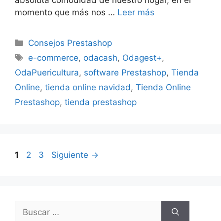
momento que más nos …
Leer más
Categorías
Consejos Prestashop
Etiquetas
e-commerce
,
odacash
,
Odagest+
,
OdaPuericultura
,
software Prestashop
,
Tienda
Online
,
tienda online navidad
,
Tienda Online
Prestashop
,
tienda prestashop
Navegación
Página
Página
Página
1
2
3
Siguiente
→
de
entradas
Buscar: