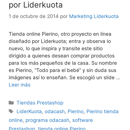
por Liderkuota
1 de octubre de 2014
por
Marketing Liderkuota
Tienda online Pierino, otro proyecto en línea
diseñado por Liderkuota; entra y observa lo
nuevo, lo que inspira y transite este sitio
dirigido a quienes desean comprar productos
para los más pequeños de la casa. Su nombre
es Pierino, “Todo para el bebé” y sin duda sus
imágenes así lo enseñan. Se escogió un slide …
Leer más
Categorías
Tiendas Prestashop
Etiquetas
LiderKuota
,
odacash
,
Pierino
,
Pierino tienda
online
,
programa odacash
,
software
Prestashop
,
tienda online Pierino