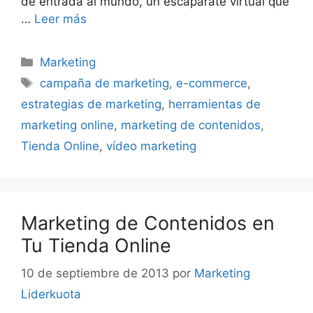
de entrada al mundo, un escaparate virtual que
…
Leer más
Categorías
Marketing
Etiquetas
campaña de marketing
,
e-commerce
,
estrategias de marketing
,
herramientas de
marketing online
,
marketing de contenidos
,
Tienda Online
,
vídeo marketing
Marketing de Contenidos en
Tu Tienda Online
10 de septiembre de 2013
por
Marketing
Liderkuota