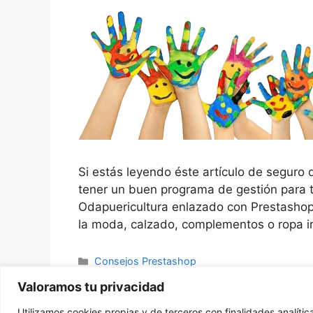
Si estás leyendo éste artículo de seguro 
tener un buen programa de gestión para 
Odapuericultura enlazado con Prestashop,
la moda, calzado, complementos o ropa in
Categorías
Consejos Prestashop
Etiquetas
Cross-selling
,
odacash
,
OdaPuericultura
,
Pres
Valoramos tu privacidad
tienda virtual
,
Up-selling
,
venta ascendente
,
venta
Utilizamos cookies propias y de terceros con finalidades analíti