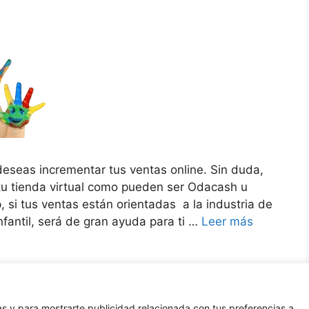
deseas incrementar tus ventas online. Sin duda,
tu tienda virtual como pueden ser Odacash u
 si tus ventas están orientadas a la industria de
fantil, será de gran ayuda para ti …
Leer más
tashop
,
programas OdaPuericultura
,
software tienda virtual
,
s cruzadas
,
ventas online
cas y para mostrarte publicidad relacionada con tus preferencias a