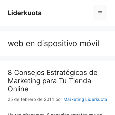
Saltar
al
Liderkuota
Menú
contenido
web en dispositivo móvil
8 Consejos Estratégicos de
Marketing para Tu Tienda
Online
25 de febrero de 2014
por
Marketing Liderkuota
Hoy te ofrecemos 8 consejos estratégicos de