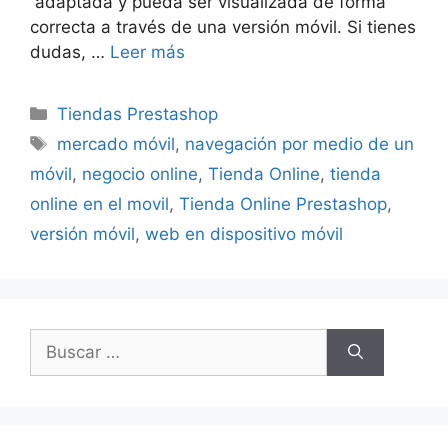
adaptada y pueda ser visualizada de forma
correcta a través de una versión móvil. Si tienes
dudas, …
Leer más
Categorías
Tiendas Prestashop
Etiquetas
mercado móvil
,
navegación por medio de un
móvil
,
negocio online
,
Tienda Online
,
tienda
online en el movil
,
Tienda Online Prestashop
,
versión móvil
,
web en dispositivo móvil
Buscar: