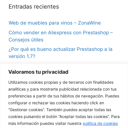
Entradas recientes
Web de muebles para vinos – ZonaWine
Cómo vender en Aliexpress con Prestashop –
Consejos útiles
¿Por qué es bueno actualizar Prestashop a la
versión 1.7?
Consejos para vender en Instagram y ganar
Valoramos tu privacidad
seguidores
Utilizamos cookies propias y de terceros con finalidades
¿Qué son las notificaciones push en
analíticas y para mostrarte publicidad relacionada con tus
Prestashop?
preferencias a partir de tus hábitos de navegación. Puedes
configurar o rechazar las cookies haciendo click en
“Gestionar cookies”. También puedes aceptar todas las
cookies pulsando el botón “Aceptar todas las cookies”. Para
Comentarios recientes
más información puedes visitar nuestra
política de cookies